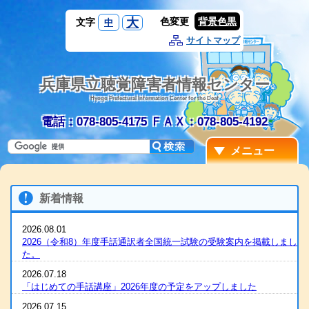
大
色変更
背景色黒
文字
中
サイトマップ
兵庫県立聴覚障害者情報センター
Hyogo Prefectural Information Center for the Deaf
電話：078-805-4175
ＦＡＸ：078-805-4192
メニュー
新着情報
2026.08.01
2026（令和8）年度手話通訳者全国統一試験の受験案内を掲載しまし
た。
2026.07.18
「はじめての手話講座」2026年度の予定をアップしました
2026.07.15