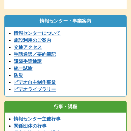
再送してください。
2026.01.06
1/6（火）9：00時点 現在、電話の使用ができません。御用の方
は、兵庫県こどものきこえ相談センター（T/078-600-0556）に、ご
情報センター・事業案内
連絡ください。
情報センターについて
2025.12.26
〔年末年始の休館について〕年末は１２／２７（土）１７時までで
施設利用のご案内
す。１２/２８～１/５まで閉館します。
交通アクセス
2025.12.24
手話通訳／要約筆記
令和７年度 手話通訳者養成講座（通訳Ⅲ第1～４講座）の案内を掲
遠隔手話通訳
載しました。
統一試験
2025.11.01
防災
2025（R7）年度全国統一要約筆記者認定試験の受験案内を掲載しま
ビデオ自主制作事業
した
ビデオライブラリー
2025.08.01
2025（令和7）年度手話通訳者全国統一試験の受験案内を掲載しまし
た。
行事・講座
2025.07.29
2025（令和7）年度手話通訳者全国統一試験の受験案内は8月1日
情報センター主催行事
（金）掲載予定です。
関係団体の行事
2025.07.12