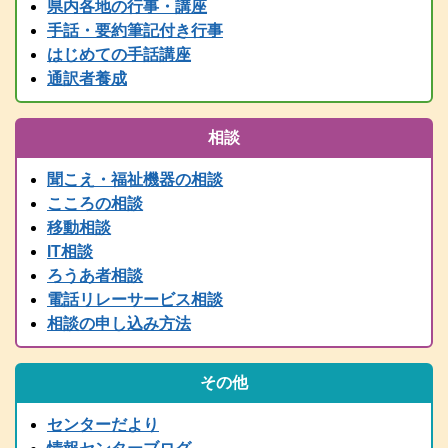
県内各地の行事・講座
情報センター主催行事等、随時更新中です！
手話・要約筆記付き行事
2025.05.24
はじめての手話講座
要約筆記者養成講座パソコンコース＜宍粟会場＞ 申込締切を６月
２日に延長しました
通訳者養成
2025.04.03
2025年度要約筆記者養成講座（宍粟会場・猪名川会場）・養成講座
相談
説明会の案内を掲載しました
2025.03.21
聞こえ・福祉機器の相談
2024（令和6）年度 全国統一要約筆記者認定試験合格者発表
こころの相談
2025.03.15
移動相談
令和７年度 手話通訳者養成講座（通訳Ⅰ・通訳Ⅱ）の案内を掲載
IT相談
しました。
ろうあ者相談
2024.03.01
電話リレーサービス相談
2024（令和6）年度手話通訳者全国統一試験合格者発表
相談の申し込み方法
2025.02.07
令和７年度 難聴者向けの各種講座を掲載しました。
2024.12.28
その他
年末年始は、１２/２９～１/３まで閉館します。
2024.11.13
センターだより
行政職員向け防災学習会リアルタイム配信（11/14 PM2:00～）