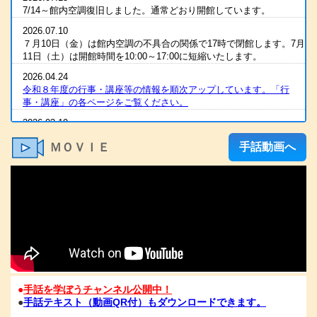
7/14～館内空調復旧しました。通常どおり開館しています。
2026.07.10
７月10日（金）は館内空調の不具合の関係で17時で閉館します。7月
11日（土）は開館時間を10:00～17:00に短縮いたします。
2026.04.24
令和８年度の行事・講座等の情報を順次アップしています。「行
事・講座」の各ページをご覧ください。
2026.03.19
2025（令和7）年度 全国統一要約筆記者認定試験 合格発表
ＭＯＶＩＥ
手話動画へ
2026.03.07
R８年度の手話通訳者養成講座・要約筆記者養成講座の案内をアップ
しました
2026.03.07
令和８年度 手話通訳者養成講座（通訳Ⅰ・Ⅱ）の案内を掲載しま
した。
2026.03.03
2025（令和7）年度手話通訳者全国統一試験合格発表
2026.01.06
●
手話を学ぼうチャンネル公開中！
1/6（火）11：00時点 電話が復旧いたしました。FAXも、電話開通
●
手話テキスト（動画QR付）もダウンロードできます。
の時点から、受信が可能となっております。ご心配な方は、FAXを