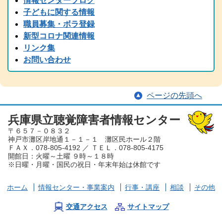
情報センターブログ
2024.11.05
子どもに関する情報
2024(R6)年度 全国統一要約筆記者認定試験の受験案内を掲載しまし
職員募集・ボラ登録
た
新型コロナ関連情報
2024.08.22
リンク集
中止のご案内「大矢暹氏 人生を語る」の9/5公開収録は都合により
お問い合わせ
中止となりました。
2024.08.29
台風の備え等について、手話と字幕でお伝えしています。
ページの先頭へ
2024.08.15
2024（令和6）年度 手話通訳者全国統一試験の受験案内を掲載しま
した
兵庫県立聴覚障害者情報センター
〒６５７－０８３２
2024.07.05
神戸市灘区岸地通１－１－１ 灘区民ホール２階
夏から秋にかけて、兵庫県芸術プレミアムデーが開催され、手話・
ＦＡＸ．078-805-4192 ／ ＴＥＬ．078-805-4175
要約筆記付きのイベント案内が各種届いております。ぜひ、足を運
開館日：火曜～土曜 ９時～１８時
んでみてください。
※日曜・月曜・国民の祝日・年末年始は休館です
2024.06.01
労働懇談会、聴覚障害児とママ＆パパ交流会を掲載しました。
ホーム
情報センター
・事業案内
行事・講座
相談
その他
2024.03.30
2023（令和６）年度 手話通訳者養成講座を掲載しました。
交通アクセス
サイトマップ
2024.03.29