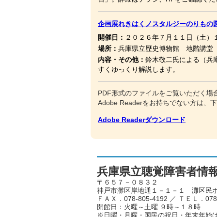
企画展れきはくノスタルジーのりもの
開催日：
２０２６年７月１１日（土）
場所：
兵庫県立歴史博物館 地階講堂
内容・その他：
鈴木敬二氏による（兵
すくゆっくり解説します。
PDF形式のファイルをご覧いただく場合に
Adobe Readerをお持ちでない
Adobe Readerダウンロード
兵庫県立聴覚障害者情
〒６５７－０８３２
神戸市灘区岸地通１－１－１ 灘区民
ＦＡＸ．078-805-4192 ／ ＴＥＬ．078-
開館日：火曜～土曜 ９時～１８時
※日曜・月曜・国民の祝日・年末年始