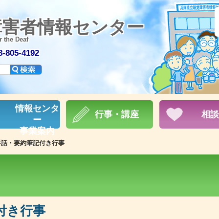
障害者情報センター
r the Deaf
805-4192
情報センタ
行事・講座
相談
ー
事業案内
手話・要約筆記付き行事
付き行事