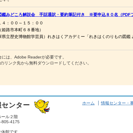
図鑑みどころ解説会 手話通訳・要約筆記付き ※要申込８０名（PDF
１４：００～１５：００
（姫路市本町６８番地）
庫県立歴史博物館学芸員）れきはくアカデミー「れきはくのりもの図鑑 
は、Adobe Readerが必要です。
方は、下のリンク先から無料ダウンロードしてください。
ホーム
情報センター
・
報センター
ホール２階
805-4175
は休館です