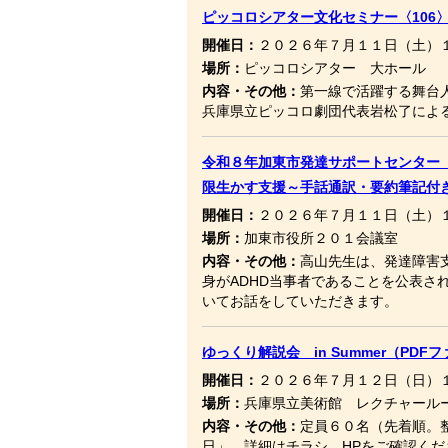
ピッコロシアター文化セミナー〈106
開催日：
２０２６年７月１１日（土）
場所：
ピッコロシアター 大ホール
内容・その他：
第一線で活躍する舞台
兵庫県立ピッコロ劇団代表岩松了によ
令和８年加東市発達サポートセンター
限生かす支援～手話通訳・要約筆記付き
開催日：
２０２６年７月１１日（土）
場所：
加東市役所２０１会議室
内容・その他：
高山先生は、発達障害
身がADHD当事者であることを公表
いてお話をしていただきます。
ゆっくり解説会 in Summer（PDF
開催日：
２０２６年７月１２日（日）
場所：
兵庫県立美術館 レクチャール
内容・その他：
定員６０名（先着順。
日」。詳細はチラシ、HPをご確認くだ