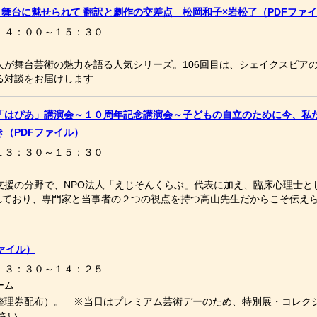
〉舞台に魅せられて 翻訳と劇作の交差点 松岡和子×岩松了（PDFファ
１４：００～１５：３０
人が舞台芸術の魅力を語る人気シリーズ。106回目は、シェイクスピア
る対談をお届けします
「はぴあ」講演会～１０周年記念講演会～子どもの自立のために今、私
（PDFファイル）
１３：３０～１５：３０
支援の分野で、NPO法人「えじそんくらぶ」代表に加え、臨床心理士と
されており、専門家と当事者の２つの視点を持つ高山先生だからこそ伝え
ファイル）
１３：３０～１４：２５
ーム
整理券配布）。 ※当日はプレミアム芸術デーのため、特別展・コレク
さい。