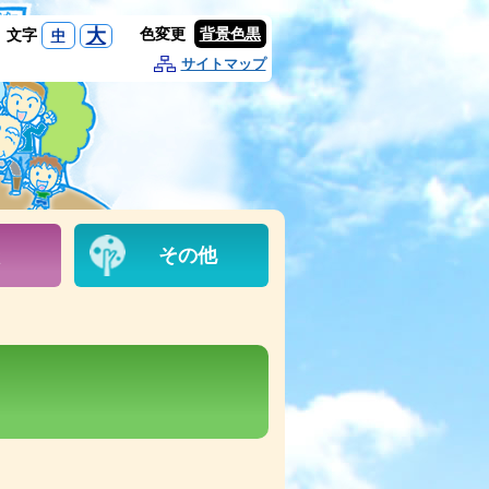
大
色変更
背景色黒
文字
中
サイトマップ
その他