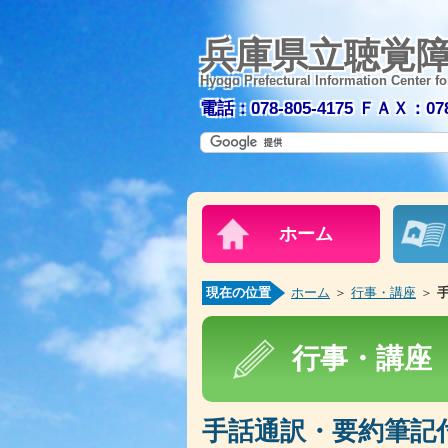
兵庫県立聴覚
Hyogo Prefectural Information Center fo
電話：078-805-4175
ＦＡＸ：078-
ホーム
現在の位置
ホーム
＞
行事・講座
＞
行事・講座
手話通訳・要約筆記