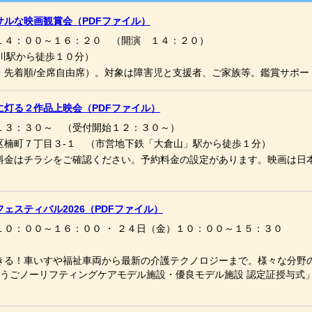
ルな映画観賞会（PDFファイル）
１４：００～１６：２０ （開演 １４：２０）
川駅から徒歩１０分）
・先着順/全席自由席）。対象は障害児と支援者、ご家族等。鑑賞サポー
灯る２作品上映会（PDFファイル）
１３：３０～ （受付開始１２：３０～）
区楠町７丁目３-１ （市営地下鉄「大倉山」駅から徒歩１分）
料金はチラシをご確認ください。予約料金の設定があります。映画は日
ェスティバル2026（PDFファイル）
０：００～１６：００ ・ ２４日（金）１０：００～１５：３０
きる！車いすや福祉車両から最新の介護テクノロジーまで。様々な分野の
ょうごノーリフティングケアモデル施設・優良モデル施設 認定証授与式