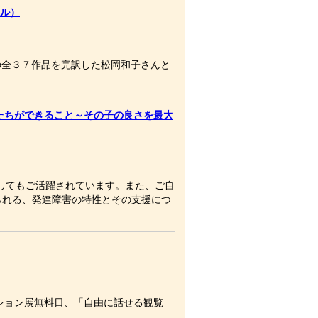
イル）
の全３７作品を完訳した松岡和子さんと
たちができること～その子の良さを最大
してもご活躍されています。また、ご自
られる、発達障害の特性とその支援につ
ション展無料日、「自由に話せる観覧