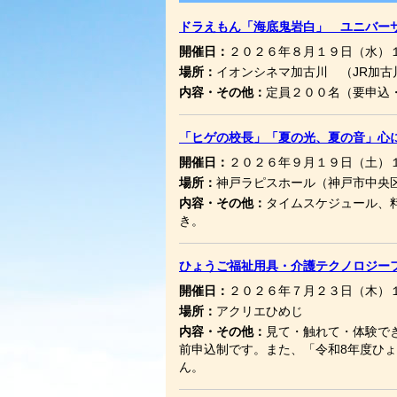
ドラえもん「海底鬼岩白」 ユニバーサ
開催日：
２０２６年８月１９日（水）
場所：
イオンシネマ加古川 （JR加古
内容・その他：
定員２００名（要申込
「ヒゲの校長」「夏の光、夏の音」心に
開催日：
２０２６年９月１９日（土）
場所：
神戸ラピスホール（神戸市中央
内容・その他：
タイムスケジュール、
き。
ひょうご福祉用具・介護テクノロジーフ
開催日：
２０２６年７月２３日（木）１
場所：
アクリエひめじ
内容・その他：
見て・触れて・体験で
前申込制です。また、「令和8年度ひ
ん。