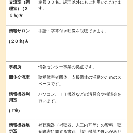
交流室（調
定員３０名。調理以外にもご利用いただけま
す。
理室） (３
０名)★
情報サロン
手話・字幕付き映像を視聴できます。
(２０名)★
事務所
情報センター事業の拠点です。
団体交流室
聴覚障害者団体、支援団体の活動のためのス
ペースです。
情報機器利
パソコン、ＩＴ機器などの講習会や相談会を
用室
行います。
(IT室)
情報機器展
補聴機器（補聴器、人工内耳等）の資料、聴
示室
覚障害に関する書籍、福祉機器の展示があり