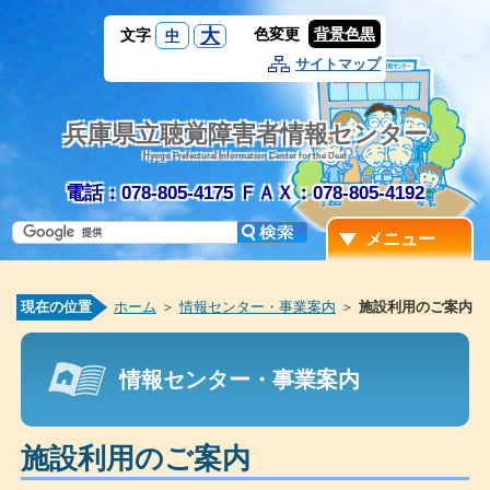
大
色変更
背景色黒
文字
中
サイトマップ
兵庫県立聴覚障害者情報センター
Hyogo Prefectural Information Center for the Deaf
電話：078-805-4175
ＦＡＸ：078-805-4192
メニュー
現在の位置
ホーム
＞
情報センター・事業案内
＞
施設利用のご案内
情報センター・事業案内
施設利用のご案内