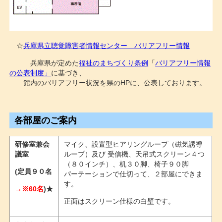
☆
兵庫県立聴覚障害者情報センター バリアフリー情報
兵庫県が定めた
福祉のまちづくり条例
「
バリアフリー情報
の公表制度」
に基づき、
館内のバリアフリー状況を県のHPに、公表しております。
各部屋のご案内
研修室兼会
マイク、設置型ヒアリングループ（磁気誘導
議室
ループ）及び 受信機、天吊式スクリーン４つ
（８０インチ）、机３０脚、椅子９０脚
(定員９０名
パーテーションで仕切って、２部屋にできま
す。
→※60名
)★
正面はスクリーン仕様の白壁です。