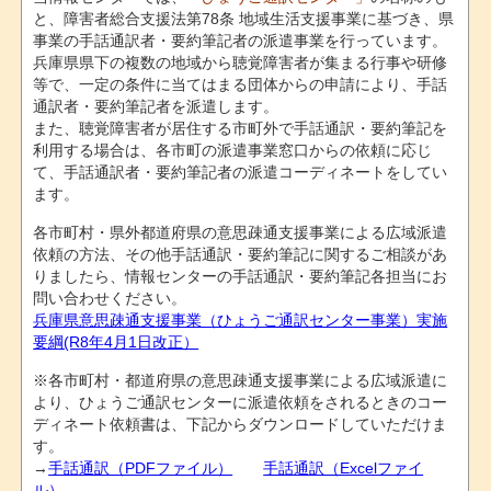
と、障害者総合支援法第78条 地域生活支援事業に基づき、県
事業の手話通訳者・要約筆記者の派遣事業を行っています。
兵庫県県下の複数の地域から聴覚障害者が集まる行事や研修
等で、一定の条件に当てはまる団体からの申請により、手話
通訳者・要約筆記者を派遣します。
また、聴覚障害者が居住する市町外で手話通訳・要約筆記を
利用する場合は、各市町の派遣事業窓口からの依頼に応じ
て、手話通訳者・要約筆記者の派遣コーディネートをしてい
ます。
各市町村・県外都道府県の意思疎通支援事業による広域派遣
依頼の方法、その他手話通訳・要約筆記に関するご相談があ
りましたら、情報センターの手話通訳・要約筆記各担当にお
問い合わせください。
兵庫県意思疎通支援事業（ひょうご通訳センター事業）実施
要綱(R8年4月1日改正）
※各市町村・都道府県の意思疎通支援事業による広域派遣に
より、ひょうご通訳センターに派遣依頼をされるときのコー
ディネート依頼書は、下記からダウンロードしていただけま
す。
→
手話通訳（PDFファイル）
手話通訳（Excelファイ
ル）