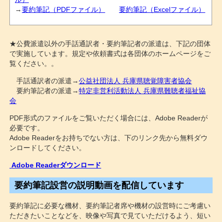
→
要約筆記（PDFファイル）
要約筆記（Excelファイル）
★公費派遣以外の手話通訳者・要約筆記者の派遣は、下記の団体
で実施しています。規定や依頼書式は各団体のホームページをご
覧ください。。
手話通訳者の派遣→
公益社団法人 兵庫県聴覚障害者協会
要約筆記者の派遣→
特定非営利活動法人 兵庫県難聴者福祉協
会
PDF形式のファイルをご覧いただく場合には、Adobe Readerが
必要です。
Adobe Readerをお持ちでない方は、下のリンク先から無料ダウ
ンロードしてください。
Adobe Readerダウンロード
要約筆記設営の説明動画を配信しています
要約筆記に必要な機材、要約筆記者席や機材の設営時にご考慮い
ただきたいことなどを、映像や写真で見ていただけるよう、短い