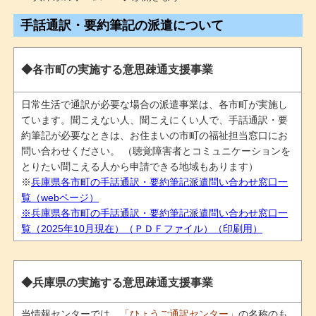
手話通訳・要約筆記の派遣について
◆各市町の実施する意思疎通支援事業
日常生活で通訳が必要な場合の派遣事業は、各市町が実施し
ています。聞こえない人、聞こえにくい人で、手話通訳・要
約筆記が必要なときは、お住まいの市町の福祉担当窓口にお
問い合わせください。 （聴覚障害者とコミュニケーションを
とりたい聞こえる人から申請できる地域もあります）
※
兵庫県各市町の手話通訳・要約筆記派遣問い合わせ窓口一
覧（webページ）
※兵庫県各市町の手話通訳・要約筆記派遣問い合わせ窓口一
覧（2025年10月現在）（ＰＤＦファイル）（印刷用）
◆兵庫県の実施する意思疎通支援事業
当情報センターでは、
「ひょうご通訳センター」
の名称のも