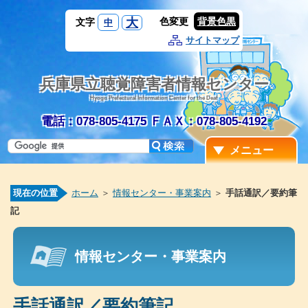
大
色変更
背景色黒
文字
中
サイトマップ
兵庫県立聴覚障害者情報センター
Hyogo Prefectural Information Center for the Deaf
電話：078-805-4175
ＦＡＸ：078-805-4192
メニュー
現在の位置
ホーム
＞
情報センター・事業案内
＞
手話通訳／要約筆
記
情報センター・事業案内
手話通訳／要約筆記