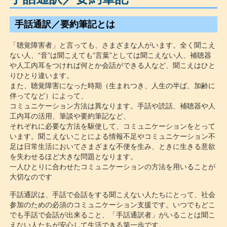
手話通訳／要約筆記とは
「聴覚障害者」と言っても、さまざまな人がいます。全く聞こえ
ない人、“音”は聞こえても“言葉”としては聞こえない人、補聴器
や人工内耳をつければ何とか会話ができる人など、聞こえはひと
りひとり違います。
また、聴覚障害になった時期（生まれつき、人生の半ば、加齢に
伴ってなど）によって、
コミュニケーション方法は異なります。手話や読話、補聴器や人
工内耳の活用、筆談や要約筆記など、
それぞれに必要な方法を駆使して、コミュニケーションをとって
います。聞こえないことによる情報不足やコミュニケーション不
足は日常生活においてさまざまな不便を生み、ときに生きる意欲
を失わせるほど大きな問題となります。
一人ひとりに合わせたコミュニケーションの方法を用いることが
大切なのです
手話通訳は、手話で会話をする聞こえない人たちにとって、社会
参加のための必須のコミュニケーション支援です。いつでもどこ
でも手話で会話が出来ること、「手話通訳者」がいることは聞こ
えない人たちが安心して生活できる第一歩です。