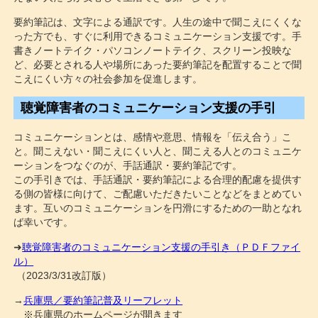
要約筆記は、文字による通訳です。人生の途中で聞こえにくくな
った方でも、すぐに利用できるコミュニケーション支援です。手
書きノートテイク・パソコンノートテイク、スクリーン投映な
ど、必要とされる人や場所にあった要約筆記を配置することで聞
こえにくい方々の社会参加を促進します。
聴覚障害者のコミュニケーション支援の手引
コミュニケーションとは、感情や意思、情報を「伝え合う」こ
と。聞こえない・聞こえにくい人と、聞こえる人とのコミュニケ
ーションをつなぐのが、手話通訳・要約筆記です。
この手引きでは、手話通訳・要約筆記による合理的配慮を提供す
る側の皆様に向けて、ご配慮いただきたいことなどをまとめてい
ます。互いのコミュニケーションを円滑にするための一助となれ
ば幸いです。
➜
聴覚障害者のコミュニケーション支援の手引き（ＰＤＦファイ
ル）
（2023/3/31改訂版）
→
兵庫県／要約筆記普及リーフレット
※兵庫県のホームページが開きます