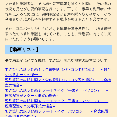
また要約筆記者は、その場の音声情報を聞くと同時に、その場の
状況も見ながら要約筆記を行います。正しく、素早く利用者に情
報を伝えるためには、要約筆記者が音声を聞き取りやすく、かつ
利用者や会場の様子を把握できる環境を整えることも必要です。
また、ユニバーサル社会における情報保障を考慮し、「聴覚障害
者のための要約筆記をつけている」ことを、来場者に向けてご案
内いただくようお願いします。
【動画リスト】
◆要約筆記に必要な機材、要約筆記者席や機材の設営について
要約筆記の説明動画１：全体投影（パソコン要約筆記） ～舞台
のあるホールの場合～
要約筆記の説明動画２：全体投影（パソコン要約筆記） ～会議
室の場合～
要約筆記の説明動画３:ノートテイク（手書き・パソコン） ～
座席配置がスクール形式の場合～
要約筆記の説明動画４:ノートテイク（手書き・パソコン） ～
座席配置がコの字形式の場合～
要約筆記の説明動画５:ノートテイク（パソコン） ～座席配置
が島型形式の場合～