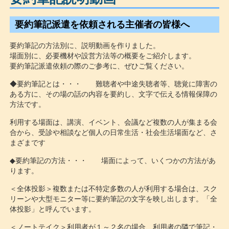
要約筆記派遣を依頼される主催者の皆様へ
要約筆記の方法別に、説明動画を作りました。
場面別に、必要機材や設営方法等の概要をご紹介します。
要約筆記派遣依頼の際のご参考に、ぜひご覧ください。
◆要約筆記とは・・・ 難聴者や中途失聴者等、聴覚に障害の
ある方に、その場の話の内容を要約し、文字で伝える情報保障の
方法です。
利用する場面は、講演、イベント、会議など複数の人が集まる会
合から、受診や相談など個人の日常生活・社会生活場面など、さ
まざまです
◆
要約筆記の方法・・・ 場面によって、いくつかの方法があ
ります。
＜全体投影＞複数または不特定多数の人が利用する場合は、スク
リーンや大型モニター等に要約筆記の文字を映し出します。「全
体投影」と呼んでいます。
＜ノートテイク＞利用者が１～２名の場合、利用者の隣で筆記・