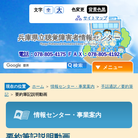
大
色変更
背景色黒
文字
中
サイトマップ
兵庫県立聴覚障害者情報センター
Hyogo Prefectural Information Center for the Deaf
電話：078-805-4175
ＦＡＸ：078-805-4192
メニュー
現在の位置
ホーム
＞
情報センター・事業案内
＞
手話通訳／要約筆
記
＞
要約筆記説明動画
情報センター・事業案内
要約筆記説明動画