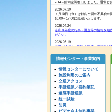
7/14～館内空調復旧しました。通常
2026.07.10
７月10日（金）は館内空調の不具合の
10:00～17:00に短縮いたします。
2026.04.24
令和８年度の行事・講座等の情報を順
ださい。
2026.03.19
2025（令和7）年度 全国統一要約筆記
2026.03.07
R８年度の手話通訳者養成講座・要約
情報センター・事業案内
2026.03.07
情報センターについて
令和８年度 手話通訳者養成講座（通
施設利用のご案内
2026.03.03
交通アクセス
2025（令和7）年度手話通訳者全国統
手話通訳／要約筆記
2026.01.06
遠隔手話通訳
1/6（火）11：00時点 電話が復旧
なっております。ご心配な方は、FAX
統一試験
防災
2026.01.06
1/6（火）9：00時点 現在、電話
ビデオ自主制作事業