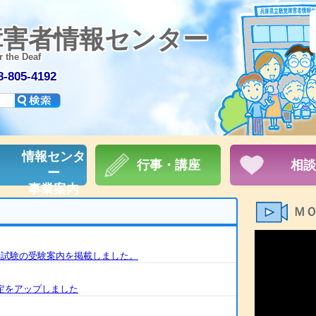
障害者情報センター
r the Deaf
805-4192
情報センタ
行事・講座
相談
ー
事業案内
Ｍ
統一試験の受験案内を掲載しました。
予定をアップしました