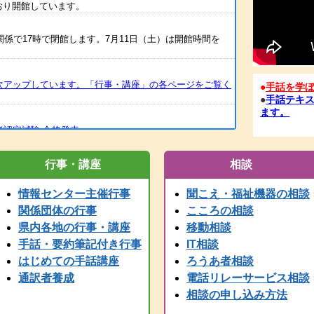
どおり開館しています。
関係で17時で閉館します。7月11日（土）は開館時間を
次アップしています。「行事・講座」の各ページをご覧く
●
手話を学
●
手話テキス
ます。
者認定試験 合格発表
筆記者養成講座の案内をアップしました
行事・講座
相談
情報センター主催行事
聞こえ・福祉機器の相談
訳Ⅰ・Ⅱ）の案内を掲載しました。
関係団体の行事
こころの相談
県内各地の行事・講座
移動相談
一試験合格発表
手話・要約筆記付き行事
IT相談
はじめての手話講座
ろうあ者相談
いたしました。FAXも、電話開通の時点から、受信が可能と
を再送してください。
通訳者養成
電話リレーサービス相談
相談の申し込み方法
の使用ができません。御用の方は、兵庫県こどものきこえ相談