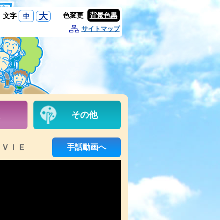
大
色変更
背景色黒
文字
中
サイトマップ
その他
ＯＶＩＥ
手話動画へ