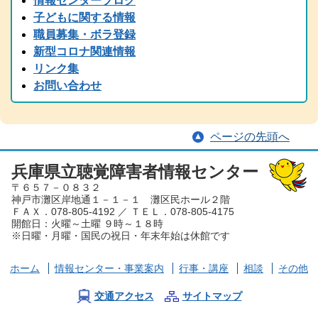
情報センターブログ
2024.11.05
子どもに関する情報
2024(R6)年度 全国統一要約筆記者認定試験の受験案内を掲載しまし
職員募集・ボラ登録
た
新型コロナ関連情報
2024.08.22
リンク集
中止のご案内「大矢暹氏 人生を語る」の9/5公開収録は都合により
お問い合わせ
中止となりました。
2024.08.29
台風の備え等について、手話と字幕でお伝えしています。
ページの先頭へ
2024.08.15
2024（令和6）年度 手話通訳者全国統一試験の受験案内を掲載しま
した
兵庫県立聴覚障害者情報センター
〒６５７－０８３２
2024.07.05
神戸市灘区岸地通１－１－１ 灘区民ホール２階
夏から秋にかけて、兵庫県芸術プレミアムデーが開催され、手話・
ＦＡＸ．078-805-4192 ／ ＴＥＬ．078-805-4175
要約筆記付きのイベント案内が各種届いております。ぜひ、足を運
開館日：火曜～土曜 ９時～１８時
んでみてください。
※日曜・月曜・国民の祝日・年末年始は休館です
2024.06.01
労働懇談会、聴覚障害児とママ＆パパ交流会を掲載しました。
ホーム
情報センター
・事業案内
行事・講座
相談
その他
2024.03.30
2023（令和６）年度 手話通訳者養成講座を掲載しました。
交通アクセス
サイトマップ
2024.03.29