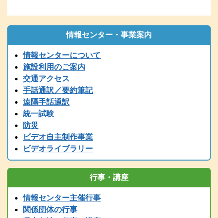
再送してください。
2026.01.06
1/6（火）9：00時点 現在、電話の使用ができません。御用の方
は、兵庫県こどものきこえ相談センター（T/078-600-0556）に、ご
情報センター・事業案内
連絡ください。
情報センターについて
2025.12.26
〔年末年始の休館について〕年末は１２／２７（土）１７時までで
施設利用のご案内
す。１２/２８～１/５まで閉館します。
交通アクセス
2025.12.24
手話通訳／要約筆記
令和７年度 手話通訳者養成講座（通訳Ⅲ第1～４講座）の案内を掲
遠隔手話通訳
載しました。
統一試験
2025.11.01
防災
2025（R7）年度全国統一要約筆記者認定試験の受験案内を掲載しま
ビデオ自主制作事業
した
ビデオライブラリー
2025.08.01
2025（令和7）年度手話通訳者全国統一試験の受験案内を掲載しまし
た。
行事・講座
2025.07.29
2025（令和7）年度手話通訳者全国統一試験の受験案内は8月1日
情報センター主催行事
（金）掲載予定です。
関係団体の行事
2025.07.12