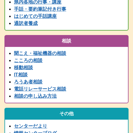
県内各地の行事・講座
情報センター主催行事等、随時更新中です！
手話・要約筆記付き行事
2025.05.24
はじめての手話講座
要約筆記者養成講座パソコンコース＜宍粟会場＞ 申込締切を６月
２日に延長しました
通訳者養成
2025.04.03
2025年度要約筆記者養成講座（宍粟会場・猪名川会場）・養成講座
相談
説明会の案内を掲載しました
2025.03.21
聞こえ・福祉機器の相談
2024（令和6）年度 全国統一要約筆記者認定試験合格者発表
こころの相談
2025.03.15
移動相談
令和７年度 手話通訳者養成講座（通訳Ⅰ・通訳Ⅱ）の案内を掲載
IT相談
しました。
ろうあ者相談
2024.03.01
電話リレーサービス相談
2024（令和6）年度手話通訳者全国統一試験合格者発表
相談の申し込み方法
2025.02.07
令和７年度 難聴者向けの各種講座を掲載しました。
2024.12.28
その他
年末年始は、１２/２９～１/３まで閉館します。
2024.11.13
センターだより
行政職員向け防災学習会リアルタイム配信（11/14 PM2:00～）