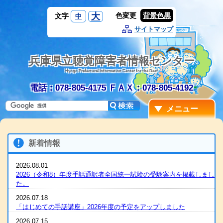
大
色変更
背景色黒
文字
中
サイトマップ
兵庫県立聴覚障害者情報センター
Hyogo Prefectural Information Center for the Deaf
電話：078-805-4175
ＦＡＸ：078-805-4192
メニュー
新着情報
2026.08.01
2026（令和8）年度手話通訳者全国統一試験の受験案内を掲載しまし
た。
2026.07.18
「はじめての手話講座」2026年度の予定をアップしました
2026.07.15