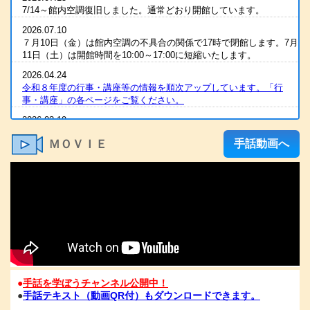
7/14～館内空調復旧しました。通常どおり開館しています。
2026.07.10
７月10日（金）は館内空調の不具合の関係で17時で閉館します。7月
11日（土）は開館時間を10:00～17:00に短縮いたします。
2026.04.24
令和８年度の行事・講座等の情報を順次アップしています。「行
事・講座」の各ページをご覧ください。
2026.03.19
2025（令和7）年度 全国統一要約筆記者認定試験 合格発表
ＭＯＶＩＥ
手話動画へ
2026.03.07
R８年度の手話通訳者養成講座・要約筆記者養成講座の案内をアップ
しました
2026.03.07
令和８年度 手話通訳者養成講座（通訳Ⅰ・Ⅱ）の案内を掲載しま
した。
2026.03.03
2025（令和7）年度手話通訳者全国統一試験合格発表
2026.01.06
●
手話を学ぼうチャンネル公開中！
1/6（火）11：00時点 電話が復旧いたしました。FAXも、電話開通
●
手話テキスト（動画QR付）もダウンロードできます。
の時点から、受信が可能となっております。ご心配な方は、FAXを