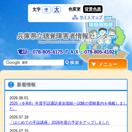
大
色変更
背景色黒
文字
中
サイトマップ
兵庫県立聴覚障害者情報センター
Hyogo Prefectural Information Center for the Deaf
電話：078-805-4175
ＦＡＸ：078-805-4192
メニュー
新着情報
2026.08.01
2026（令和8）年度手話通訳者全国統一試験の受験案内を掲載しまし
た。
2026.07.18
「はじめての手話講座」2026年度の予定をアップしました
2026.07.15