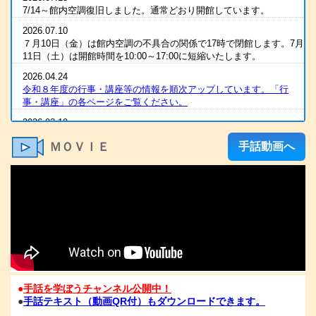
7/14～館内空調復旧しました。通常どおり開館しています。
2026.07.10
７月10日（金）は館内空調の不具合の関係で17時で閉館します。7月
11日（土）は開館時間を10:00～17:00に短縮いたします。
2026.04.24
令和８年度の行事・講座等の情報を順次アップしています。「行
事・講座」の各ページをご覧ください。
2026.03.19
2025（令和7）年度 全国統一要約筆記者認定試験 合格発表
ＭＯＶＩＥ
手話動画へ
2026.03.07
R８年度の手話通訳者養成講座・要約筆記者養成講座の案内をアップ
しました
2026.03.07
令和８年度 手話通訳者養成講座（通訳Ⅰ・Ⅱ）の案内を掲載しま
した。
2026.03.03
2025（令和7）年度手話通訳者全国統一試験合格発表
2026.01.06
●
手話を学ぼうチャンネル公開中！
1/6（火）11：00時点 電話が復旧いたしました。FAXも、電話開通
●
手話テキスト（動画QR付）もダウンロードできます。
の時点から、受信が可能となっております。ご心配な方は、FAXを