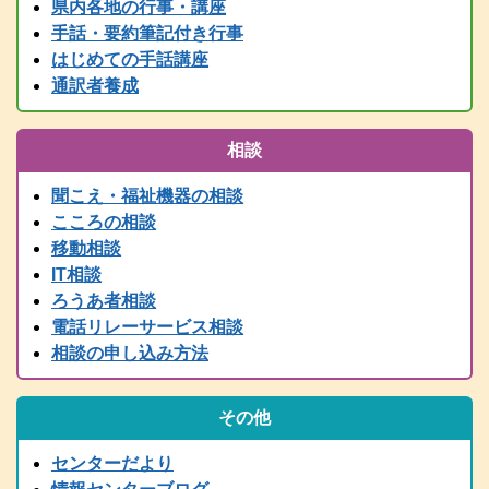
県内各地の行事・講座
情報センター主催行事等、随時更新中です！
手話・要約筆記付き行事
2025.05.24
はじめての手話講座
要約筆記者養成講座パソコンコース＜宍粟会場＞ 申込締切を６月
２日に延長しました
通訳者養成
2025.04.03
2025年度要約筆記者養成講座（宍粟会場・猪名川会場）・養成講座
相談
説明会の案内を掲載しました
2025.03.21
聞こえ・福祉機器の相談
2024（令和6）年度 全国統一要約筆記者認定試験合格者発表
こころの相談
2025.03.15
移動相談
令和７年度 手話通訳者養成講座（通訳Ⅰ・通訳Ⅱ）の案内を掲載
IT相談
しました。
ろうあ者相談
2024.03.01
電話リレーサービス相談
2024（令和6）年度手話通訳者全国統一試験合格者発表
相談の申し込み方法
2025.02.07
令和７年度 難聴者向けの各種講座を掲載しました。
2024.12.28
その他
年末年始は、１２/２９～１/３まで閉館します。
2024.11.13
センターだより
行政職員向け防災学習会リアルタイム配信（11/14 PM2:00～）