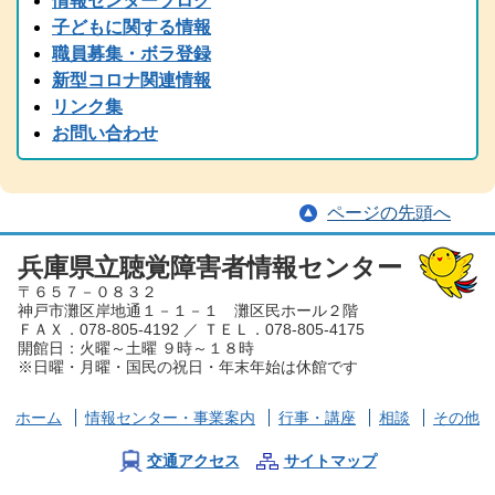
情報センターブログ
2024.11.05
子どもに関する情報
2024(R6)年度 全国統一要約筆記者認定試験の受験案内を掲載しまし
職員募集・ボラ登録
た
新型コロナ関連情報
2024.08.22
リンク集
中止のご案内「大矢暹氏 人生を語る」の9/5公開収録は都合により
お問い合わせ
中止となりました。
2024.08.29
台風の備え等について、手話と字幕でお伝えしています。
ページの先頭へ
2024.08.15
2024（令和6）年度 手話通訳者全国統一試験の受験案内を掲載しま
した
兵庫県立聴覚障害者情報センター
〒６５７－０８３２
2024.07.05
神戸市灘区岸地通１－１－１ 灘区民ホール２階
夏から秋にかけて、兵庫県芸術プレミアムデーが開催され、手話・
ＦＡＸ．078-805-4192 ／ ＴＥＬ．078-805-4175
要約筆記付きのイベント案内が各種届いております。ぜひ、足を運
開館日：火曜～土曜 ９時～１８時
んでみてください。
※日曜・月曜・国民の祝日・年末年始は休館です
2024.06.01
労働懇談会、聴覚障害児とママ＆パパ交流会を掲載しました。
ホーム
情報センター
・事業案内
行事・講座
相談
その他
2024.03.30
2023（令和６）年度 手話通訳者養成講座を掲載しました。
交通アクセス
サイトマップ
2024.03.29