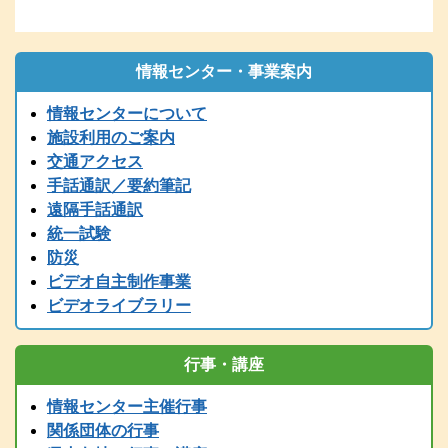
再送してください。
2026.01.06
1/6（火）9：00時点 現在、電話の使用ができません。御用の方
は、兵庫県こどものきこえ相談センター（T/078-600-0556）に、ご
情報センター・事業案内
連絡ください。
情報センターについて
2025.12.26
〔年末年始の休館について〕年末は１２／２７（土）１７時までで
施設利用のご案内
す。１２/２８～１/５まで閉館します。
交通アクセス
2025.12.24
手話通訳／要約筆記
令和７年度 手話通訳者養成講座（通訳Ⅲ第1～４講座）の案内を掲
遠隔手話通訳
載しました。
統一試験
2025.11.01
防災
2025（R7）年度全国統一要約筆記者認定試験の受験案内を掲載しま
ビデオ自主制作事業
した
ビデオライブラリー
2025.08.01
2025（令和7）年度手話通訳者全国統一試験の受験案内を掲載しまし
た。
行事・講座
2025.07.29
2025（令和7）年度手話通訳者全国統一試験の受験案内は8月1日
情報センター主催行事
（金）掲載予定です。
関係団体の行事
2025.07.12