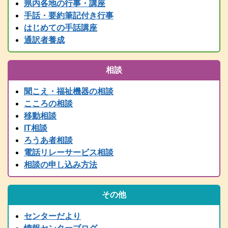
県内各地の行事・講座
情報センター主催行事等、随時更新中です！
手話・要約筆記付き行事
2025.05.24
はじめての手話講座
要約筆記者養成講座パソコンコース＜宍粟会場＞ 申込締切を６月
２日に延長しました
通訳者養成
2025.04.03
2025年度要約筆記者養成講座（宍粟会場・猪名川会場）・養成講座
相談
説明会の案内を掲載しました
2025.03.21
聞こえ・福祉機器の相談
2024（令和6）年度 全国統一要約筆記者認定試験合格者発表
こころの相談
2025.03.15
移動相談
令和７年度 手話通訳者養成講座（通訳Ⅰ・通訳Ⅱ）の案内を掲載
IT相談
しました。
ろうあ者相談
2024.03.01
電話リレーサービス相談
2024（令和6）年度手話通訳者全国統一試験合格者発表
相談の申し込み方法
2025.02.07
令和７年度 難聴者向けの各種講座を掲載しました。
2024.12.28
その他
年末年始は、１２/２９～１/３まで閉館します。
2024.11.13
センターだより
行政職員向け防災学習会リアルタイム配信（11/14 PM2:00～）