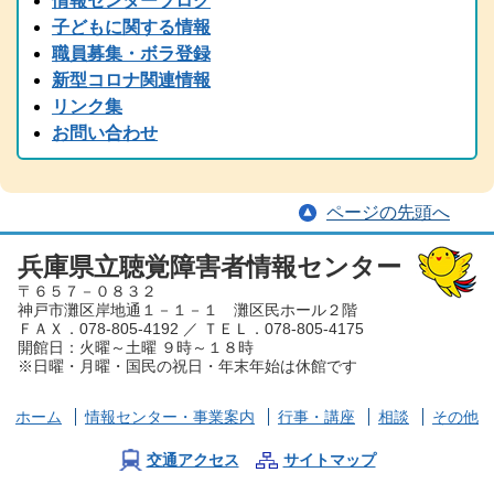
情報センターブログ
2024.11.05
子どもに関する情報
2024(R6)年度 全国統一要約筆記者認定試験の受験案内を掲載しまし
職員募集・ボラ登録
た
新型コロナ関連情報
2024.08.22
リンク集
中止のご案内「大矢暹氏 人生を語る」の9/5公開収録は都合により
お問い合わせ
中止となりました。
2024.08.29
台風の備え等について、手話と字幕でお伝えしています。
ページの先頭へ
2024.08.15
2024（令和6）年度 手話通訳者全国統一試験の受験案内を掲載しま
した
兵庫県立聴覚障害者情報センター
〒６５７－０８３２
2024.07.05
神戸市灘区岸地通１－１－１ 灘区民ホール２階
夏から秋にかけて、兵庫県芸術プレミアムデーが開催され、手話・
ＦＡＸ．078-805-4192 ／ ＴＥＬ．078-805-4175
要約筆記付きのイベント案内が各種届いております。ぜひ、足を運
開館日：火曜～土曜 ９時～１８時
んでみてください。
※日曜・月曜・国民の祝日・年末年始は休館です
2024.06.01
労働懇談会、聴覚障害児とママ＆パパ交流会を掲載しました。
ホーム
情報センター
・事業案内
行事・講座
相談
その他
2024.03.30
2023（令和６）年度 手話通訳者養成講座を掲載しました。
交通アクセス
サイトマップ
2024.03.29