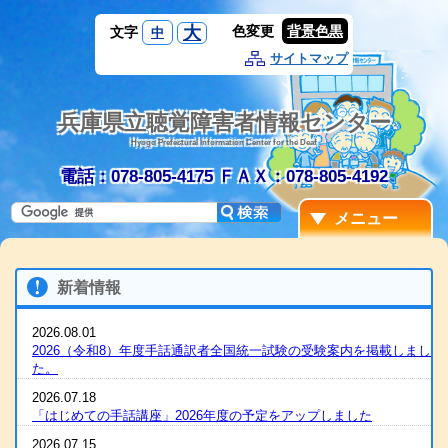
大
色変更
背景色黒
文字
中
サイトマップ
兵庫県立聴覚障害者情報センター
Hyogo Prefectural Information Center for the Deaf
電話：078-805-4175
ＦＡＸ：078-805-4192
メニュー
新着情報
2026.08.01
2026（令和8）年度手話通訳者全国統一試験の受験案内を掲載しまし
た。
2026.07.18
「はじめての手話講座」2026年度の予定をアップしました
2026.07.15