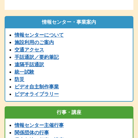
再送してください。
2026.01.06
1/6（火）9：00時点 現在、電話の使用ができません。御用の方
は、兵庫県こどものきこえ相談センター（T/078-600-0556）に、ご
情報センター・事業案内
連絡ください。
情報センターについて
2025.12.26
〔年末年始の休館について〕年末は１２／２７（土）１７時までで
施設利用のご案内
す。１２/２８～１/５まで閉館します。
交通アクセス
2025.12.24
手話通訳／要約筆記
令和７年度 手話通訳者養成講座（通訳Ⅲ第1～４講座）の案内を掲
遠隔手話通訳
載しました。
統一試験
2025.11.01
防災
2025（R7）年度全国統一要約筆記者認定試験の受験案内を掲載しま
ビデオ自主制作事業
した
ビデオライブラリー
2025.08.01
2025（令和7）年度手話通訳者全国統一試験の受験案内を掲載しまし
た。
行事・講座
2025.07.29
2025（令和7）年度手話通訳者全国統一試験の受験案内は8月1日
情報センター主催行事
（金）掲載予定です。
関係団体の行事
2025.07.12