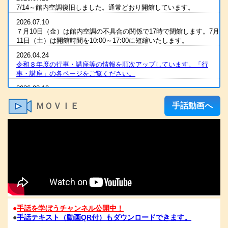
7/14～館内空調復旧しました。通常どおり開館しています。
2026.07.10
７月10日（金）は館内空調の不具合の関係で17時で閉館します。7月
11日（土）は開館時間を10:00～17:00に短縮いたします。
2026.04.24
令和８年度の行事・講座等の情報を順次アップしています。「行
事・講座」の各ページをご覧ください。
2026.03.19
2025（令和7）年度 全国統一要約筆記者認定試験 合格発表
ＭＯＶＩＥ
手話動画へ
2026.03.07
R８年度の手話通訳者養成講座・要約筆記者養成講座の案内をアップ
しました
2026.03.07
令和８年度 手話通訳者養成講座（通訳Ⅰ・Ⅱ）の案内を掲載しま
した。
2026.03.03
2025（令和7）年度手話通訳者全国統一試験合格発表
2026.01.06
●
手話を学ぼうチャンネル公開中！
1/6（火）11：00時点 電話が復旧いたしました。FAXも、電話開通
●
手話テキスト（動画QR付）もダウンロードできます。
の時点から、受信が可能となっております。ご心配な方は、FAXを