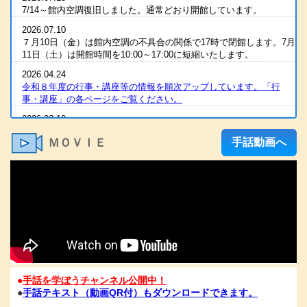
7/14～館内空調復旧しました。通常どおり開館しています。
2026.07.10
７月10日（金）は館内空調の不具合の関係で17時で閉館します。7月
11日（土）は開館時間を10:00～17:00に短縮いたします。
2026.04.24
令和８年度の行事・講座等の情報を順次アップしています。「行
事・講座」の各ページをご覧ください。
2026.03.19
2025（令和7）年度 全国統一要約筆記者認定試験 合格発表
ＭＯＶＩＥ
手話動画へ
2026.03.07
R８年度の手話通訳者養成講座・要約筆記者養成講座の案内をアップ
しました
2026.03.07
令和８年度 手話通訳者養成講座（通訳Ⅰ・Ⅱ）の案内を掲載しま
した。
2026.03.03
2025（令和7）年度手話通訳者全国統一試験合格発表
2026.01.06
●
手話を学ぼうチャンネル公開中！
1/6（火）11：00時点 電話が復旧いたしました。FAXも、電話開通
●
手話テキスト（動画QR付）もダウンロードできます。
の時点から、受信が可能となっております。ご心配な方は、FAXを