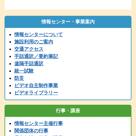
再送してください。
2026.01.06
1/6（火）9：00時点 現在、電話の使用ができません。御用の方
は、兵庫県こどものきこえ相談センター（T/078-600-0556）に、ご
情報センター・事業案内
連絡ください。
情報センターについて
2025.12.26
〔年末年始の休館について〕年末は１２／２７（土）１７時までで
施設利用のご案内
す。１２/２８～１/５まで閉館します。
交通アクセス
2025.12.24
手話通訳／要約筆記
令和７年度 手話通訳者養成講座（通訳Ⅲ第1～４講座）の案内を掲
遠隔手話通訳
載しました。
統一試験
2025.11.01
防災
2025（R7）年度全国統一要約筆記者認定試験の受験案内を掲載しま
ビデオ自主制作事業
した
ビデオライブラリー
2025.08.01
2025（令和7）年度手話通訳者全国統一試験の受験案内を掲載しまし
た。
行事・講座
2025.07.29
2025（令和7）年度手話通訳者全国統一試験の受験案内は8月1日
情報センター主催行事
（金）掲載予定です。
関係団体の行事
2025.07.12