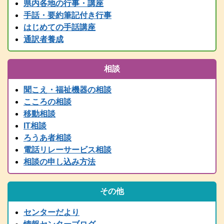
県内各地の行事・講座
情報センター主催行事等、随時更新中です！
手話・要約筆記付き行事
2025.05.24
はじめての手話講座
要約筆記者養成講座パソコンコース＜宍粟会場＞ 申込締切を６月
２日に延長しました
通訳者養成
2025.04.03
2025年度要約筆記者養成講座（宍粟会場・猪名川会場）・養成講座
相談
説明会の案内を掲載しました
2025.03.21
聞こえ・福祉機器の相談
2024（令和6）年度 全国統一要約筆記者認定試験合格者発表
こころの相談
2025.03.15
移動相談
令和７年度 手話通訳者養成講座（通訳Ⅰ・通訳Ⅱ）の案内を掲載
IT相談
しました。
ろうあ者相談
2024.03.01
電話リレーサービス相談
2024（令和6）年度手話通訳者全国統一試験合格者発表
相談の申し込み方法
2025.02.07
令和７年度 難聴者向けの各種講座を掲載しました。
2024.12.28
その他
年末年始は、１２/２９～１/３まで閉館します。
2024.11.13
センターだより
行政職員向け防災学習会リアルタイム配信（11/14 PM2:00～）