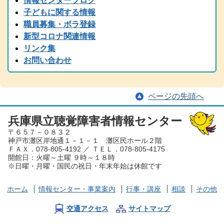
情報センターブログ
2024.11.05
子どもに関する情報
2024(R6)年度 全国統一要約筆記者認定試験の受験案内を掲載しまし
職員募集・ボラ登録
た
新型コロナ関連情報
2024.08.22
リンク集
中止のご案内「大矢暹氏 人生を語る」の9/5公開収録は都合により
お問い合わせ
中止となりました。
2024.08.29
台風の備え等について、手話と字幕でお伝えしています。
ページの先頭へ
2024.08.15
2024（令和6）年度 手話通訳者全国統一試験の受験案内を掲載しま
した
兵庫県立聴覚障害者情報センター
〒６５７－０８３２
2024.07.05
神戸市灘区岸地通１－１－１ 灘区民ホール２階
夏から秋にかけて、兵庫県芸術プレミアムデーが開催され、手話・
ＦＡＸ．078-805-4192 ／ ＴＥＬ．078-805-4175
要約筆記付きのイベント案内が各種届いております。ぜひ、足を運
開館日：火曜～土曜 ９時～１８時
んでみてください。
※日曜・月曜・国民の祝日・年末年始は休館です
2024.06.01
労働懇談会、聴覚障害児とママ＆パパ交流会を掲載しました。
ホーム
情報センター
・事業案内
行事・講座
相談
その他
2024.03.30
2023（令和６）年度 手話通訳者養成講座を掲載しました。
交通アクセス
サイトマップ
2024.03.29