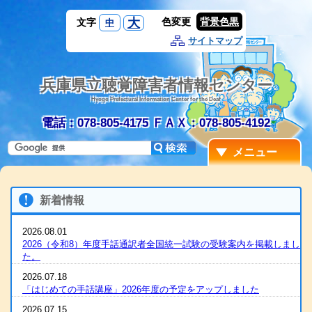
大
色変更
背景色黒
文字
中
サイトマップ
兵庫県立聴覚障害者情報センター
Hyogo Prefectural Information Center for the Deaf
電話：078-805-4175
ＦＡＸ：078-805-4192
メニュー
新着情報
2026.08.01
2026（令和8）年度手話通訳者全国統一試験の受験案内を掲載しまし
た。
2026.07.18
「はじめての手話講座」2026年度の予定をアップしました
2026.07.15