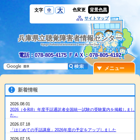
大
色変更
背景色黒
文字
中
サイトマップ
兵庫県立聴覚障害者情報センター
Hyogo Prefectural Information Center for the Deaf
電話：078-805-4175
ＦＡＸ：078-805-4192
メニュー
新着情報
2026.08.01
2026（令和8）年度手話通訳者全国統一試験の受験案内を掲載しまし
た。
2026.07.18
「はじめての手話講座」2026年度の予定をアップしました
2026.07.15