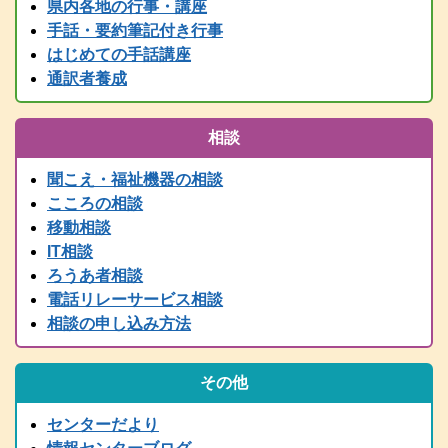
県内各地の行事・講座
情報センター主催行事等、随時更新中です！
手話・要約筆記付き行事
2025.05.24
はじめての手話講座
要約筆記者養成講座パソコンコース＜宍粟会場＞ 申込締切を６月
２日に延長しました
通訳者養成
2025.04.03
2025年度要約筆記者養成講座（宍粟会場・猪名川会場）・養成講座
相談
説明会の案内を掲載しました
2025.03.21
聞こえ・福祉機器の相談
2024（令和6）年度 全国統一要約筆記者認定試験合格者発表
こころの相談
2025.03.15
移動相談
令和７年度 手話通訳者養成講座（通訳Ⅰ・通訳Ⅱ）の案内を掲載
IT相談
しました。
ろうあ者相談
2024.03.01
電話リレーサービス相談
2024（令和6）年度手話通訳者全国統一試験合格者発表
相談の申し込み方法
2025.02.07
令和７年度 難聴者向けの各種講座を掲載しました。
2024.12.28
その他
年末年始は、１２/２９～１/３まで閉館します。
2024.11.13
センターだより
行政職員向け防災学習会リアルタイム配信（11/14 PM2:00～）