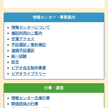
再送してください。
2026.01.06
1/6（火）9：00時点 現在、電話の使用ができません。御用の方
は、兵庫県こどものきこえ相談センター（T/078-600-0556）に、ご
情報センター・事業案内
連絡ください。
情報センターについて
2025.12.26
〔年末年始の休館について〕年末は１２／２７（土）１７時までで
施設利用のご案内
す。１２/２８～１/５まで閉館します。
交通アクセス
2025.12.24
手話通訳／要約筆記
令和７年度 手話通訳者養成講座（通訳Ⅲ第1～４講座）の案内を掲
遠隔手話通訳
載しました。
統一試験
2025.11.01
防災
2025（R7）年度全国統一要約筆記者認定試験の受験案内を掲載しま
ビデオ自主制作事業
した
ビデオライブラリー
2025.08.01
2025（令和7）年度手話通訳者全国統一試験の受験案内を掲載しまし
た。
行事・講座
2025.07.29
2025（令和7）年度手話通訳者全国統一試験の受験案内は8月1日
情報センター主催行事
（金）掲載予定です。
関係団体の行事
2025.07.12