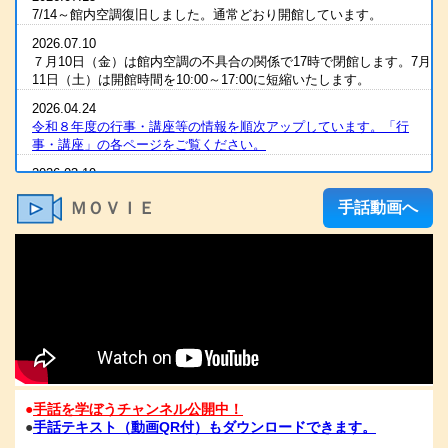
7/14～館内空調復旧しました。通常どおり開館しています。
2026.07.10
７月10日（金）は館内空調の不具合の関係で17時で閉館します。7月
11日（土）は開館時間を10:00～17:00に短縮いたします。
2026.04.24
令和８年度の行事・講座等の情報を順次アップしています。「行
事・講座」の各ページをご覧ください。
2026.03.19
2025（令和7）年度 全国統一要約筆記者認定試験 合格発表
ＭＯＶＩＥ
手話動画へ
2026.03.07
R８年度の手話通訳者養成講座・要約筆記者養成講座の案内をアップ
しました
2026.03.07
令和８年度 手話通訳者養成講座（通訳Ⅰ・Ⅱ）の案内を掲載しま
した。
2026.03.03
2025（令和7）年度手話通訳者全国統一試験合格発表
2026.01.06
●
手話を学ぼうチャンネル公開中！
1/6（火）11：00時点 電話が復旧いたしました。FAXも、電話開通
●
手話テキスト（動画QR付）もダウンロードできます。
の時点から、受信が可能となっております。ご心配な方は、FAXを