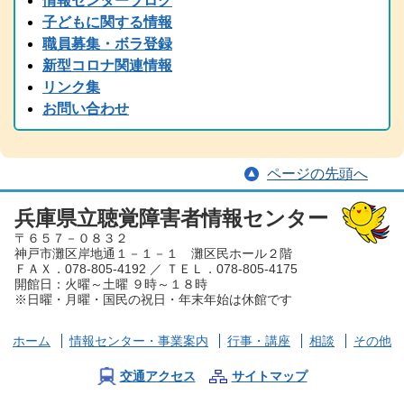
情報センターブログ
2024.11.05
子どもに関する情報
2024(R6)年度 全国統一要約筆記者認定試験の受験案内を掲載しまし
職員募集・ボラ登録
た
新型コロナ関連情報
2024.08.22
リンク集
中止のご案内「大矢暹氏 人生を語る」の9/5公開収録は都合により
お問い合わせ
中止となりました。
2024.08.29
台風の備え等について、手話と字幕でお伝えしています。
ページの先頭へ
2024.08.15
2024（令和6）年度 手話通訳者全国統一試験の受験案内を掲載しま
した
兵庫県立聴覚障害者情報センター
〒６５７－０８３２
2024.07.05
神戸市灘区岸地通１－１－１ 灘区民ホール２階
夏から秋にかけて、兵庫県芸術プレミアムデーが開催され、手話・
ＦＡＸ．078-805-4192 ／ ＴＥＬ．078-805-4175
要約筆記付きのイベント案内が各種届いております。ぜひ、足を運
開館日：火曜～土曜 ９時～１８時
んでみてください。
※日曜・月曜・国民の祝日・年末年始は休館です
2024.06.01
労働懇談会、聴覚障害児とママ＆パパ交流会を掲載しました。
ホーム
情報センター
・事業案内
行事・講座
相談
その他
2024.03.30
2023（令和６）年度 手話通訳者養成講座を掲載しました。
交通アクセス
サイトマップ
2024.03.29