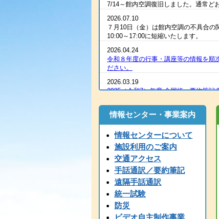
7/14～館内空調復旧しました。通常
2026.07.10
７月10日（金）は館内空調の不具合の
10:00～17:00に短縮いたします。
2026.04.24
令和８年度の行事・講座等の情報を順
ださい。
2026.03.19
2025（令和7）年度 全国統一要約筆記
2026.03.07
R８年度の手話通訳者養成講座・要約
情報センター・事業案内
2026.03.07
情報センターについて
令和８年度 手話通訳者養成講座（通
施設利用のご案内
2026.03.03
交通アクセス
2025（令和7）年度手話通訳者全国統
手話通訳／要約筆記
2026.01.06
遠隔手話通訳
1/6（火）11：00時点 電話が復旧
なっております。ご心配な方は、FAX
統一試験
防災
2026.01.06
1/6（火）9：00時点 現在、電話
ビデオ自主制作事業