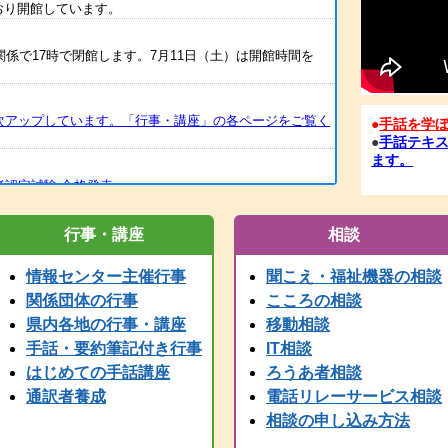
どおり開館しています。
関係で17時で閉館します。7月11日（土）は開館時間を
次アップしています。「行事・講座」の各ページをご覧く
●
手話を学
●
手話テキス
ます。
者認定試験 合格発表
筆記者養成講座の案内をアップしました
行事・講座
相談
情報センター主催行事
聞こえ・福祉機器の相談
訳Ⅰ・Ⅱ）の案内を掲載しました。
関係団体の行事
こころの相談
県内各地の行事・講座
移動相談
一試験合格発表
手話・要約筆記付き行事
IT相談
はじめての手話講座
ろうあ者相談
いたしました。FAXも、電話開通の時点から、受信が可能と
を再送してください。
通訳者養成
電話リレーサービス相談
相談の申し込み方法
の使用ができません。御用の方は、兵庫県こどものきこえ相談