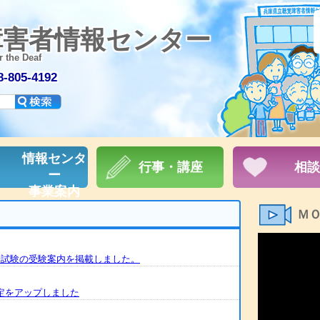
障害者情報センター
r the Deaf
805-4192
情報センタ
行事・講座
相談
ー
事業案内
Ｍ
統一試験の受験案内を掲載しました。
予定をアップしました