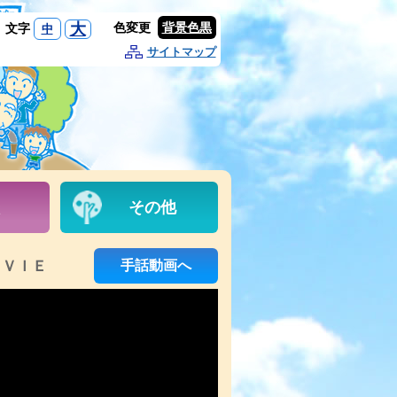
大
色変更
背景色黒
文字
中
サイトマップ
その他
ＯＶＩＥ
手話動画へ