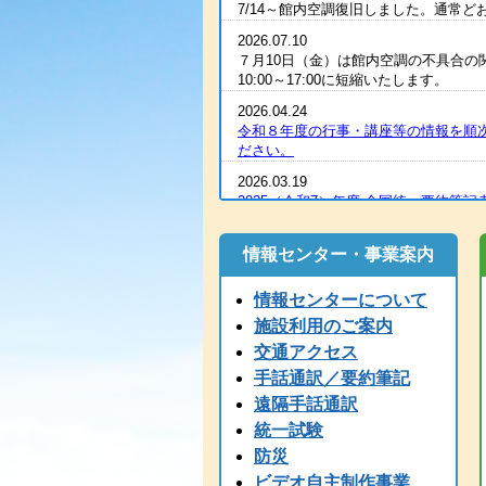
7/14～館内空調復旧しました。通常
2026.07.10
７月10日（金）は館内空調の不具合の
10:00～17:00に短縮いたします。
2026.04.24
令和８年度の行事・講座等の情報を順
ださい。
2026.03.19
2025（令和7）年度 全国統一要約筆記
2026.03.07
R８年度の手話通訳者養成講座・要約
情報センター・事業案内
2026.03.07
情報センターについて
令和８年度 手話通訳者養成講座（通
施設利用のご案内
2026.03.03
交通アクセス
2025（令和7）年度手話通訳者全国統
手話通訳／要約筆記
2026.01.06
遠隔手話通訳
1/6（火）11：00時点 電話が復旧
なっております。ご心配な方は、FAX
統一試験
防災
2026.01.06
1/6（火）9：00時点 現在、電話
ビデオ自主制作事業