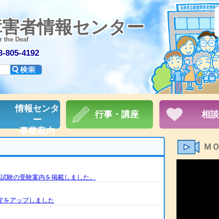
障害者情報センター
r the Deaf
805-4192
情報センタ
行事・講座
相談
ー
事業案内
Ｍ
統一試験の受験案内を掲載しました。
予定をアップしました