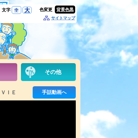
大
色変更
背景色黒
文字
中
サイトマップ
その他
ＯＶＩＥ
手話動画へ