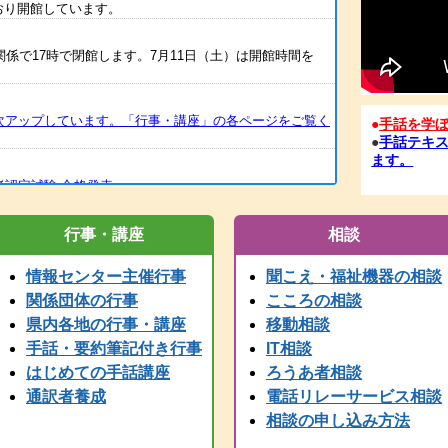
どおり開館しています。
関係で17時で閉館します。7月11日（土）は開館時間を
次アップしています。「行事・講座」の各ページをご覧く
●
手話を学
●
手話テキス
ます。
者認定試験 合格発表
筆記者養成講座の案内をアップしました
行事・講座
相談
情報センター主催行事
聞こえ・福祉機器の相談
訳Ⅰ・Ⅱ）の案内を掲載しました。
関係団体の行事
こころの相談
県内各地の行事・講座
移動相談
一試験合格発表
手話・要約筆記付き行事
IT相談
はじめての手話講座
ろうあ者相談
いたしました。FAXも、電話開通の時点から、受信が可能と
を再送してください。
通訳者養成
電話リレーサービス相談
相談の申し込み方法
の使用ができません。御用の方は、兵庫県こどものきこえ相談