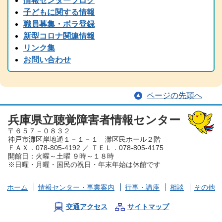
情報センターブログ
2024.11.05
子どもに関する情報
2024(R6)年度 全国統一要約筆記者認定試験の受験案内を掲載しまし
職員募集・ボラ登録
た
新型コロナ関連情報
2024.08.22
リンク集
中止のご案内「大矢暹氏 人生を語る」の9/5公開収録は都合により
お問い合わせ
中止となりました。
2024.08.29
台風の備え等について、手話と字幕でお伝えしています。
ページの先頭へ
2024.08.15
2024（令和6）年度 手話通訳者全国統一試験の受験案内を掲載しま
した
兵庫県立聴覚障害者情報センター
〒６５７－０８３２
2024.07.05
神戸市灘区岸地通１－１－１ 灘区民ホール２階
夏から秋にかけて、兵庫県芸術プレミアムデーが開催され、手話・
ＦＡＸ．078-805-4192 ／ ＴＥＬ．078-805-4175
要約筆記付きのイベント案内が各種届いております。ぜひ、足を運
開館日：火曜～土曜 ９時～１８時
んでみてください。
※日曜・月曜・国民の祝日・年末年始は休館です
2024.06.01
労働懇談会、聴覚障害児とママ＆パパ交流会を掲載しました。
ホーム
情報センター
・事業案内
行事・講座
相談
その他
2024.03.30
2023（令和６）年度 手話通訳者養成講座を掲載しました。
交通アクセス
サイトマップ
2024.03.29