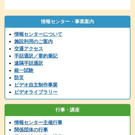
再送してください。
2026.01.06
1/6（火）9：00時点 現在、電話の使用ができません。御用の方
は、兵庫県こどものきこえ相談センター（T/078-600-0556）に、ご
情報センター・事業案内
連絡ください。
情報センターについて
2025.12.26
〔年末年始の休館について〕年末は１２／２７（土）１７時までで
施設利用のご案内
す。１２/２８～１/５まで閉館します。
交通アクセス
2025.12.24
手話通訳／要約筆記
令和７年度 手話通訳者養成講座（通訳Ⅲ第1～４講座）の案内を掲
遠隔手話通訳
載しました。
統一試験
2025.11.01
防災
2025（R7）年度全国統一要約筆記者認定試験の受験案内を掲載しま
ビデオ自主制作事業
した
ビデオライブラリー
2025.08.01
2025（令和7）年度手話通訳者全国統一試験の受験案内を掲載しまし
た。
行事・講座
2025.07.29
2025（令和7）年度手話通訳者全国統一試験の受験案内は8月1日
情報センター主催行事
（金）掲載予定です。
関係団体の行事
2025.07.12