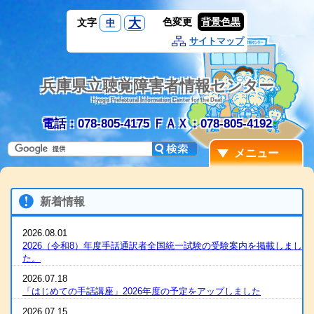
大
色変更
背景色黒
文字
中
サイトマップ
兵庫県立聴覚障害者情報センター
Hyogo Prefectural Information Center for the Deaf
電話：078-805-4175
ＦＡＸ：078-805-4192
メニュー
新着情報
2026.08.01
2026（令和8）年度手話通訳者全国統一試験の受験案内を掲載しまし
た。
2026.07.18
「はじめての手話講座」2026年度の予定をアップしました
2026.07.15