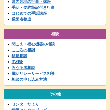
県内各地の行事・講座
情報センター主催行事等、随時更新中です！
手話・要約筆記付き行事
2025.05.24
はじめての手話講座
要約筆記者養成講座パソコンコース＜宍粟会場＞ 申込締切を６月
２日に延長しました
通訳者養成
2025.04.03
2025年度要約筆記者養成講座（宍粟会場・猪名川会場）・養成講座
相談
説明会の案内を掲載しました
2025.03.21
聞こえ・福祉機器の相談
2024（令和6）年度 全国統一要約筆記者認定試験合格者発表
こころの相談
2025.03.15
移動相談
令和７年度 手話通訳者養成講座（通訳Ⅰ・通訳Ⅱ）の案内を掲載
IT相談
しました。
ろうあ者相談
2024.03.01
電話リレーサービス相談
2024（令和6）年度手話通訳者全国統一試験合格者発表
相談の申し込み方法
2025.02.07
令和７年度 難聴者向けの各種講座を掲載しました。
2024.12.28
その他
年末年始は、１２/２９～１/３まで閉館します。
2024.11.13
センターだより
行政職員向け防災学習会リアルタイム配信（11/14 PM2:00～）