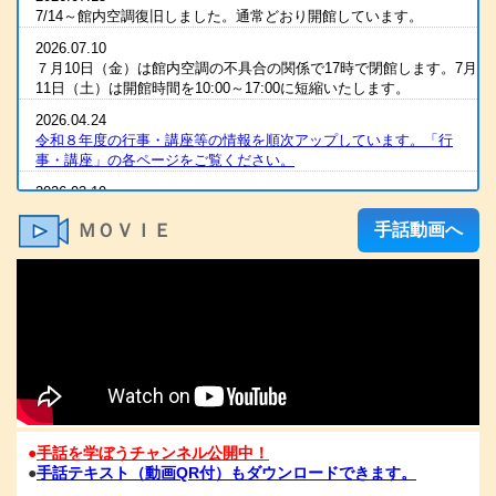
7/14～館内空調復旧しました。通常どおり開館しています。
2026.07.10
７月10日（金）は館内空調の不具合の関係で17時で閉館します。7月
11日（土）は開館時間を10:00～17:00に短縮いたします。
2026.04.24
令和８年度の行事・講座等の情報を順次アップしています。「行
事・講座」の各ページをご覧ください。
2026.03.19
2025（令和7）年度 全国統一要約筆記者認定試験 合格発表
ＭＯＶＩＥ
手話動画へ
2026.03.07
R８年度の手話通訳者養成講座・要約筆記者養成講座の案内をアップ
しました
2026.03.07
令和８年度 手話通訳者養成講座（通訳Ⅰ・Ⅱ）の案内を掲載しま
した。
2026.03.03
2025（令和7）年度手話通訳者全国統一試験合格発表
2026.01.06
●
手話を学ぼうチャンネル公開中！
1/6（火）11：00時点 電話が復旧いたしました。FAXも、電話開通
●
手話テキスト（動画QR付）もダウンロードできます。
の時点から、受信が可能となっております。ご心配な方は、FAXを