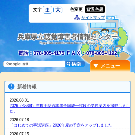
大
色変更
背景色黒
文字
中
サイトマップ
兵庫県立聴覚障害者情報センター
Hyogo Prefectural Information Center for the Deaf
電話：078-805-4175
ＦＡＸ：078-805-4192
メニュー
新着情報
2026.08.01
2026（令和8）年度手話通訳者全国統一試験の受験案内を掲載しまし
た。
2026.07.18
「はじめての手話講座」2026年度の予定をアップしました
2026.07.15