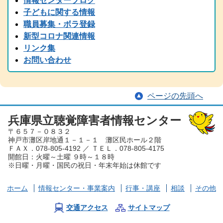
情報センターブログ
2024.11.05
子どもに関する情報
2024(R6)年度 全国統一要約筆記者認定試験の受験案内を掲載しまし
職員募集・ボラ登録
た
新型コロナ関連情報
2024.08.22
リンク集
中止のご案内「大矢暹氏 人生を語る」の9/5公開収録は都合により
お問い合わせ
中止となりました。
2024.08.29
台風の備え等について、手話と字幕でお伝えしています。
ページの先頭へ
2024.08.15
2024（令和6）年度 手話通訳者全国統一試験の受験案内を掲載しま
した
兵庫県立聴覚障害者情報センター
〒６５７－０８３２
2024.07.05
神戸市灘区岸地通１－１－１ 灘区民ホール２階
夏から秋にかけて、兵庫県芸術プレミアムデーが開催され、手話・
ＦＡＸ．078-805-4192 ／ ＴＥＬ．078-805-4175
要約筆記付きのイベント案内が各種届いております。ぜひ、足を運
開館日：火曜～土曜 ９時～１８時
んでみてください。
※日曜・月曜・国民の祝日・年末年始は休館です
2024.06.01
労働懇談会、聴覚障害児とママ＆パパ交流会を掲載しました。
ホーム
情報センター
・事業案内
行事・講座
相談
その他
2024.03.30
2023（令和６）年度 手話通訳者養成講座を掲載しました。
交通アクセス
サイトマップ
2024.03.29