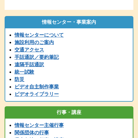
再送してください。
2026.01.06
1/6（火）9：00時点 現在、電話の使用ができません。御用の方
は、兵庫県こどものきこえ相談センター（T/078-600-0556）に、ご
情報センター・事業案内
連絡ください。
情報センターについて
2025.12.26
〔年末年始の休館について〕年末は１２／２７（土）１７時までで
施設利用のご案内
す。１２/２８～１/５まで閉館します。
交通アクセス
2025.12.24
手話通訳／要約筆記
令和７年度 手話通訳者養成講座（通訳Ⅲ第1～４講座）の案内を掲
遠隔手話通訳
載しました。
統一試験
2025.11.01
防災
2025（R7）年度全国統一要約筆記者認定試験の受験案内を掲載しま
ビデオ自主制作事業
した
ビデオライブラリー
2025.08.01
2025（令和7）年度手話通訳者全国統一試験の受験案内を掲載しまし
た。
行事・講座
2025.07.29
2025（令和7）年度手話通訳者全国統一試験の受験案内は8月1日
情報センター主催行事
（金）掲載予定です。
関係団体の行事
2025.07.12