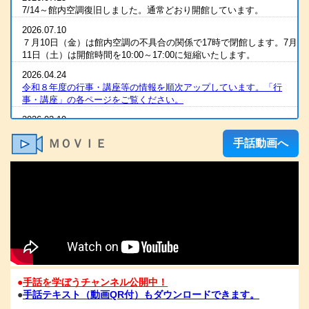
7/14～館内空調復旧しました。通常どおり開館しています。
2026.07.10
７月10日（金）は館内空調の不具合の関係で17時で閉館します。7月
11日（土）は開館時間を10:00～17:00に短縮いたします。
2026.04.24
令和８年度の行事・講座等の情報を順次アップしています。「行
事・講座」の各ページをご覧ください。
2026.03.19
2025（令和7）年度 全国統一要約筆記者認定試験 合格発表
ＭＯＶＩＥ
手話動画へ
2026.03.07
R８年度の手話通訳者養成講座・要約筆記者養成講座の案内をアップ
しました
2026.03.07
令和８年度 手話通訳者養成講座（通訳Ⅰ・Ⅱ）の案内を掲載しま
した。
2026.03.03
2025（令和7）年度手話通訳者全国統一試験合格発表
2026.01.06
●
手話を学ぼうチャンネル公開中！
1/6（火）11：00時点 電話が復旧いたしました。FAXも、電話開通
●
手話テキスト（動画QR付）もダウンロードできます。
の時点から、受信が可能となっております。ご心配な方は、FAXを