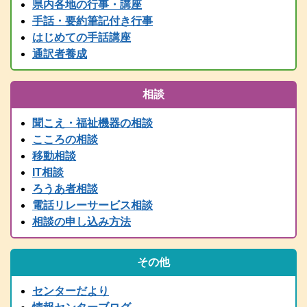
県内各地の行事・講座
情報センター主催行事等、随時更新中です！
手話・要約筆記付き行事
2025.05.24
はじめての手話講座
要約筆記者養成講座パソコンコース＜宍粟会場＞ 申込締切を６月
２日に延長しました
通訳者養成
2025.04.03
2025年度要約筆記者養成講座（宍粟会場・猪名川会場）・養成講座
相談
説明会の案内を掲載しました
2025.03.21
聞こえ・福祉機器の相談
2024（令和6）年度 全国統一要約筆記者認定試験合格者発表
こころの相談
2025.03.15
移動相談
令和７年度 手話通訳者養成講座（通訳Ⅰ・通訳Ⅱ）の案内を掲載
IT相談
しました。
ろうあ者相談
2024.03.01
電話リレーサービス相談
2024（令和6）年度手話通訳者全国統一試験合格者発表
相談の申し込み方法
2025.02.07
令和７年度 難聴者向けの各種講座を掲載しました。
2024.12.28
その他
年末年始は、１２/２９～１/３まで閉館します。
2024.11.13
センターだより
行政職員向け防災学習会リアルタイム配信（11/14 PM2:00～）