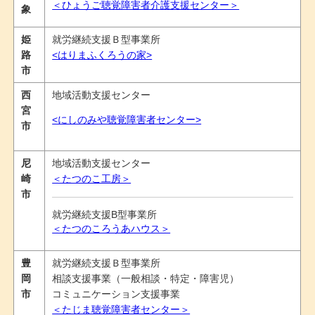
＜ひょうご聴覚障害者介護支援センター＞
象
姫
就労継続支援Ｂ型事業所
路
<はりまふくろうの家>
市
西
地域活動支援センター
宮
<にしのみや聴覚障害者センター>
市
尼
地域活動支援センター
崎
＜たつのこ工房＞
市
就労継続支援B型事業所
＜たつのころうあハウス＞
豊
就労継続支援Ｂ型事業所
岡
相談支援事業（一般相談・特定・障害児）
市
コミュニケーション支援事業
＜たじま聴覚障害者センター＞