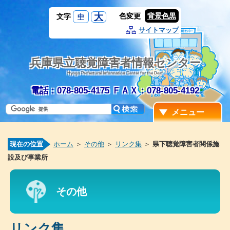
大
色変更
背景色黒
文字
中
サイトマップ
兵庫県立聴覚障害者情報センター
Hyogo Prefectural Information Center for the Deaf
電話：078-805-4175
ＦＡＸ：078-805-4192
メニュー
現在の位置
ホーム
＞
その他
＞
リンク集
＞
県下聴覚障害者関係施
設及び事業所
その他
リンク集