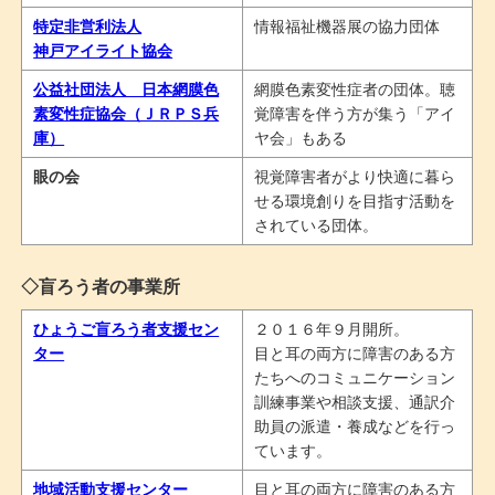
特定非営利法人
情報福祉機器展の協力団体
神戸アイライト協会
公益社団法人 日本網膜色
網膜色素変性症者の団体。聴
素変性症協会（ＪＲＰＳ兵
覚障害を伴う方が集う「アイ
庫）
ヤ会」もある
眼の会
視覚障害者がより快適に暮ら
せる環境創りを目指す活動を
されている団体。
◇盲ろう者の事業所
ひょうご盲ろう者支援セン
２０１６年９月開所。
ター
目と耳の両方に障害のある方
たちへのコミュニケーション
訓練事業や相談支援、通訳介
助員の派遣・養成などを行っ
ています。
地域活動支援センター
目と耳の両方に障害のある方