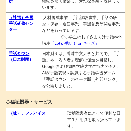
所
継続させて構築し、新たな事業を展開して
います。
（社福）全国
人材養成事業、手話試験事業、手話の研
手話研修セン
究・保存・造語事業、手話普及等関連事業
ター
などを行っています。
◇小学生のお子さま向け手話web
講座
「Let’s 手話！for キッズ」
手話タウン
日本財団は、香港中文大学と共同で、「手
（日本財団）
話」や「ろう者」理解の促進を目指し、
Googleおよび関西学院大学の協力のもと、
AIが手話表現を認識する手話学習ゲーム
「手話タウン」のベータ版（外部リンク）
を公開しました。
◇福祉機器・サービス
（株）デフデバイス
聴覚障害者にとって便利な日
常生活用具を取り扱っていま
す。