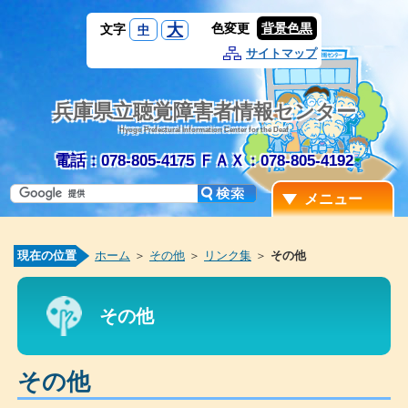
大
色変更
背景色黒
文字
中
サイトマップ
兵庫県立聴覚障害者情報センター
Hyogo Prefectural Information Center for the Deaf
電話：078-805-4175
ＦＡＸ：078-805-4192
メニュー
現在の位置
ホーム
＞
その他
＞
リンク集
＞
その他
その他
その他