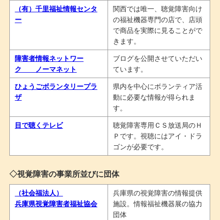
（有）千里福祉情報センタ
関西では唯一、聴覚障害向け
ー
の福祉機器専門の店で、店頭
で商品を実際に見ることがで
きます。
障害者情報ネットワー
ブログを公開させていただい
ク ノーマネット
ています。
ひょうごボランタリープラ
県内を中心にボランティア活
ザ
動に必要な情報が得られま
す。
目で聴くテレビ
聴覚障害専用ＣＳ放送局のＨ
Ｐです。視聴にはアイ・ドラ
ゴンが必要です。
◇視覚障害の事業所並びに団体
（社会福法人）
兵庫県の視覚障害の情報提供
兵庫県視覚障害者福祉協会
施設。情報福祉機器展の協力
団体