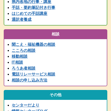
県内各地の行事・講座
情報センター主催行事等、随時更新中です！
手話・要約筆記付き行事
2025.05.24
はじめての手話講座
要約筆記者養成講座パソコンコース＜宍粟会場＞ 申込締切を６月
２日に延長しました
通訳者養成
2025.04.03
2025年度要約筆記者養成講座（宍粟会場・猪名川会場）・養成講座
相談
説明会の案内を掲載しました
2025.03.21
聞こえ・福祉機器の相談
2024（令和6）年度 全国統一要約筆記者認定試験合格者発表
こころの相談
2025.03.15
移動相談
令和７年度 手話通訳者養成講座（通訳Ⅰ・通訳Ⅱ）の案内を掲載
IT相談
しました。
ろうあ者相談
2024.03.01
電話リレーサービス相談
2024（令和6）年度手話通訳者全国統一試験合格者発表
相談の申し込み方法
2025.02.07
令和７年度 難聴者向けの各種講座を掲載しました。
2024.12.28
その他
年末年始は、１２/２９～１/３まで閉館します。
2024.11.13
センターだより
行政職員向け防災学習会リアルタイム配信（11/14 PM2:00～）