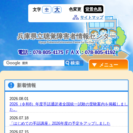
大
色変更
背景色黒
文字
中
サイトマップ
兵庫県立聴覚障害者情報センター
Hyogo Prefectural Information Center for the Deaf
電話：078-805-4175
ＦＡＸ：078-805-4192
メニュー
新着情報
2026.08.01
2026（令和8）年度手話通訳者全国統一試験の受験案内を掲載しまし
た。
2026.07.18
「はじめての手話講座」2026年度の予定をアップしました
2026.07.15