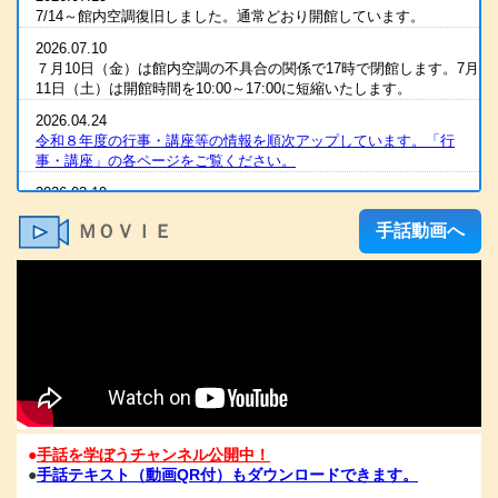
7/14～館内空調復旧しました。通常どおり開館しています。
2026.07.10
７月10日（金）は館内空調の不具合の関係で17時で閉館します。7月
11日（土）は開館時間を10:00～17:00に短縮いたします。
2026.04.24
令和８年度の行事・講座等の情報を順次アップしています。「行
事・講座」の各ページをご覧ください。
2026.03.19
2025（令和7）年度 全国統一要約筆記者認定試験 合格発表
ＭＯＶＩＥ
手話動画へ
2026.03.07
R８年度の手話通訳者養成講座・要約筆記者養成講座の案内をアップ
しました
2026.03.07
令和８年度 手話通訳者養成講座（通訳Ⅰ・Ⅱ）の案内を掲載しま
した。
2026.03.03
2025（令和7）年度手話通訳者全国統一試験合格発表
2026.01.06
●
手話を学ぼうチャンネル公開中！
1/6（火）11：00時点 電話が復旧いたしました。FAXも、電話開通
●
手話テキスト（動画QR付）もダウンロードできます。
の時点から、受信が可能となっております。ご心配な方は、FAXを