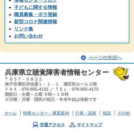
情報センターブログ
2024.11.05
子どもに関する情報
2024(R6)年度 全国統一要約筆記者認定試験の受験案内を掲載しまし
職員募集・ボラ登録
た
新型コロナ関連情報
2024.08.22
リンク集
中止のご案内「大矢暹氏 人生を語る」の9/5公開収録は都合により
お問い合わせ
中止となりました。
2024.08.29
台風の備え等について、手話と字幕でお伝えしています。
ページの先頭へ
2024.08.15
2024（令和6）年度 手話通訳者全国統一試験の受験案内を掲載しま
した
兵庫県立聴覚障害者情報センター
〒６５７－０８３２
2024.07.05
神戸市灘区岸地通１－１－１ 灘区民ホール２階
夏から秋にかけて、兵庫県芸術プレミアムデーが開催され、手話・
ＦＡＸ．078-805-4192 ／ ＴＥＬ．078-805-4175
要約筆記付きのイベント案内が各種届いております。ぜひ、足を運
開館日：火曜～土曜 ９時～１８時
んでみてください。
※日曜・月曜・国民の祝日・年末年始は休館です
2024.06.01
労働懇談会、聴覚障害児とママ＆パパ交流会を掲載しました。
ホーム
情報センター
・事業案内
行事・講座
相談
その他
2024.03.30
2023（令和６）年度 手話通訳者養成講座を掲載しました。
交通アクセス
サイトマップ
2024.03.29