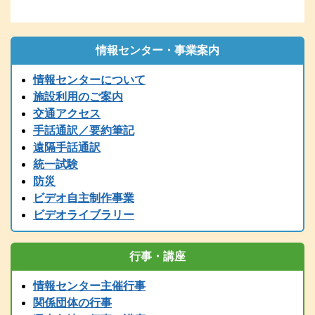
再送してください。
2026.01.06
1/6（火）9：00時点 現在、電話の使用ができません。御用の方
は、兵庫県こどものきこえ相談センター（T/078-600-0556）に、ご
情報センター・事業案内
連絡ください。
情報センターについて
2025.12.26
〔年末年始の休館について〕年末は１２／２７（土）１７時までで
施設利用のご案内
す。１２/２８～１/５まで閉館します。
交通アクセス
2025.12.24
手話通訳／要約筆記
令和７年度 手話通訳者養成講座（通訳Ⅲ第1～４講座）の案内を掲
遠隔手話通訳
載しました。
統一試験
2025.11.01
防災
2025（R7）年度全国統一要約筆記者認定試験の受験案内を掲載しま
ビデオ自主制作事業
した
ビデオライブラリー
2025.08.01
2025（令和7）年度手話通訳者全国統一試験の受験案内を掲載しまし
た。
行事・講座
2025.07.29
2025（令和7）年度手話通訳者全国統一試験の受験案内は8月1日
情報センター主催行事
（金）掲載予定です。
関係団体の行事
2025.07.12