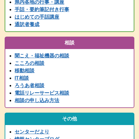
県内各地の行事・講座
情報センター主催行事等、随時更新中です！
手話・要約筆記付き行事
2025.05.24
はじめての手話講座
要約筆記者養成講座パソコンコース＜宍粟会場＞ 申込締切を６月
２日に延長しました
通訳者養成
2025.04.03
2025年度要約筆記者養成講座（宍粟会場・猪名川会場）・養成講座
相談
説明会の案内を掲載しました
2025.03.21
聞こえ・福祉機器の相談
2024（令和6）年度 全国統一要約筆記者認定試験合格者発表
こころの相談
2025.03.15
移動相談
令和７年度 手話通訳者養成講座（通訳Ⅰ・通訳Ⅱ）の案内を掲載
IT相談
しました。
ろうあ者相談
2024.03.01
電話リレーサービス相談
2024（令和6）年度手話通訳者全国統一試験合格者発表
相談の申し込み方法
2025.02.07
令和７年度 難聴者向けの各種講座を掲載しました。
2024.12.28
その他
年末年始は、１２/２９～１/３まで閉館します。
2024.11.13
センターだより
行政職員向け防災学習会リアルタイム配信（11/14 PM2:00～）