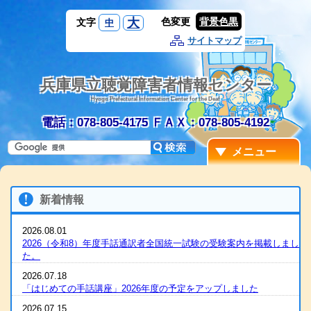
大
色変更
背景色黒
文字
中
サイトマップ
兵庫県立聴覚障害者情報センター
Hyogo Prefectural Information Center for the Deaf
電話：078-805-4175
ＦＡＸ：078-805-4192
メニュー
新着情報
2026.08.01
2026（令和8）年度手話通訳者全国統一試験の受験案内を掲載しまし
た。
2026.07.18
「はじめての手話講座」2026年度の予定をアップしました
2026.07.15