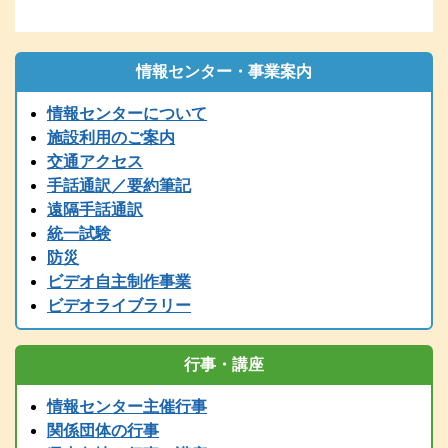
再送してください。
2026.01.06
1/6（火）9：00時点 現在、電話の使用ができません。御用の方
は、兵庫県こどものきこえ相談センター（T/078-600-0556）に、ご
情報センター・事業案内
連絡ください。
情報センターについて
2025.12.26
〔年末年始の休館について〕年末は１２／２７（土）１７時までで
施設利用のご案内
す。１２/２８～１/５まで閉館します。
交通アクセス
2025.12.24
手話通訳／要約筆記
令和７年度 手話通訳者養成講座（通訳Ⅲ第1～４講座）の案内を掲
遠隔手話通訳
載しました。
統一試験
2025.11.01
防災
2025（R7）年度全国統一要約筆記者認定試験の受験案内を掲載しま
ビデオ自主制作事業
した
ビデオライブラリー
2025.08.01
2025（令和7）年度手話通訳者全国統一試験の受験案内を掲載しまし
た。
行事・講座
2025.07.29
2025（令和7）年度手話通訳者全国統一試験の受験案内は8月1日
情報センター主催行事
（金）掲載予定です。
関係団体の行事
2025.07.12