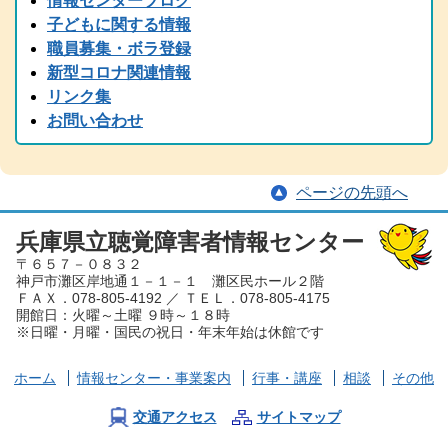
情報センターブログ
2024.11.05
子どもに関する情報
2024(R6)年度 全国統一要約筆記者認定試験の受験案内を掲載しまし
職員募集・ボラ登録
た
新型コロナ関連情報
2024.08.22
リンク集
中止のご案内「大矢暹氏 人生を語る」の9/5公開収録は都合により
お問い合わせ
中止となりました。
2024.08.29
台風の備え等について、手話と字幕でお伝えしています。
ページの先頭へ
2024.08.15
2024（令和6）年度 手話通訳者全国統一試験の受験案内を掲載しま
した
兵庫県立聴覚障害者情報センター
〒６５７－０８３２
2024.07.05
神戸市灘区岸地通１－１－１ 灘区民ホール２階
夏から秋にかけて、兵庫県芸術プレミアムデーが開催され、手話・
ＦＡＸ．078-805-4192 ／ ＴＥＬ．078-805-4175
要約筆記付きのイベント案内が各種届いております。ぜひ、足を運
開館日：火曜～土曜 ９時～１８時
んでみてください。
※日曜・月曜・国民の祝日・年末年始は休館です
2024.06.01
労働懇談会、聴覚障害児とママ＆パパ交流会を掲載しました。
ホーム
情報センター
・事業案内
行事・講座
相談
その他
2024.03.30
2023（令和６）年度 手話通訳者養成講座を掲載しました。
交通アクセス
サイトマップ
2024.03.29