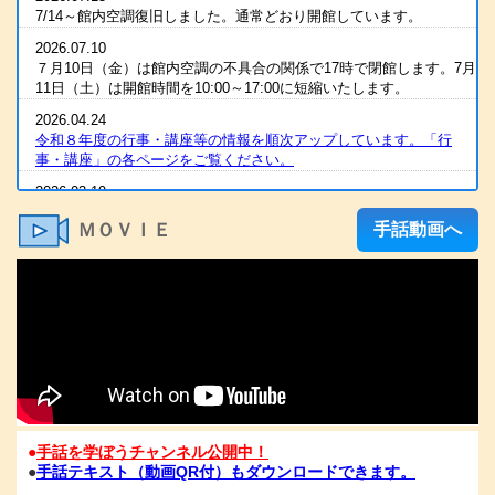
7/14～館内空調復旧しました。通常どおり開館しています。
2026.07.10
７月10日（金）は館内空調の不具合の関係で17時で閉館します。7月
11日（土）は開館時間を10:00～17:00に短縮いたします。
2026.04.24
令和８年度の行事・講座等の情報を順次アップしています。「行
事・講座」の各ページをご覧ください。
2026.03.19
2025（令和7）年度 全国統一要約筆記者認定試験 合格発表
ＭＯＶＩＥ
手話動画へ
2026.03.07
R８年度の手話通訳者養成講座・要約筆記者養成講座の案内をアップ
しました
2026.03.07
令和８年度 手話通訳者養成講座（通訳Ⅰ・Ⅱ）の案内を掲載しま
した。
2026.03.03
2025（令和7）年度手話通訳者全国統一試験合格発表
2026.01.06
●
手話を学ぼうチャンネル公開中！
1/6（火）11：00時点 電話が復旧いたしました。FAXも、電話開通
●
手話テキスト（動画QR付）もダウンロードできます。
の時点から、受信が可能となっております。ご心配な方は、FAXを