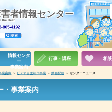
障害者情報センター
r the Deaf
805-4192
情報センタ
行事・講座
相談
ー
事業案内
事業案内
＞
ビデオ自主制作事業
＞
動画配信
＞
センターニュース
ー・事業案内