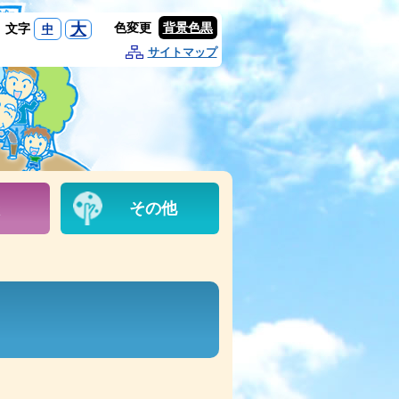
大
色変更
背景色黒
文字
中
サイトマップ
その他